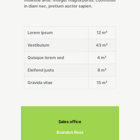
in diam nec, pretium auctor sapien.
Lorem ipsum
12 m²
Vestibulum
43 m²
Quisque lorem sed
4 m²
Eleifend justo
8 m²
Gravida vitae
15 m²
Sales office
Brandon Ross