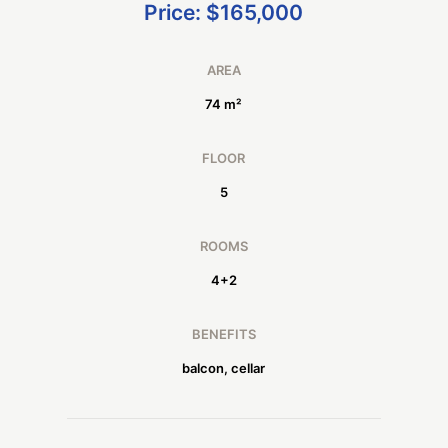
Price: $165,000
AREA
74 m²
FLOOR
5
ROOMS
4+2
BENEFITS
balcon, cellar