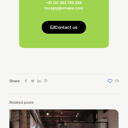
+61 (0) 383 766 284
noreply@envato.com
Contact us
Share
19
Related posts