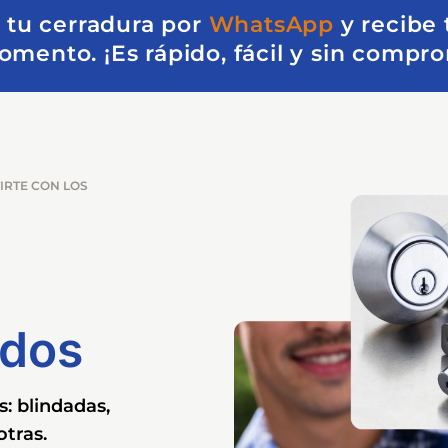
 tu cerradura por
WhatsApp
y recibe
mento. ¡Es rápido, fácil y sin compr
IRTE CON LOS
ados
: blindadas,
otras.