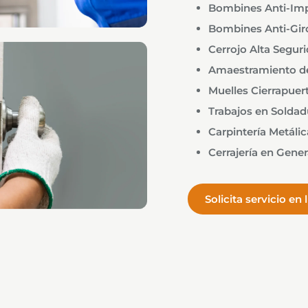
Bombines Anti-Im
Bombines Anti-Gir
Cerrojo Alta Segur
Amaestramiento d
Muelles Cierrapuer
Trabajos en Soldad
Carpintería Metálic
Cerrajería en Gener
Solicita servicio en 