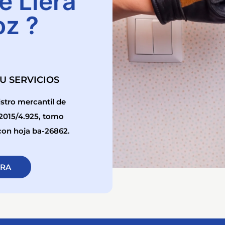
e Llera
oz ?
SU SERVICIOS
stro mercantil de
/2015/4.925, tomo
1 con hoja ba-26862.
ORA