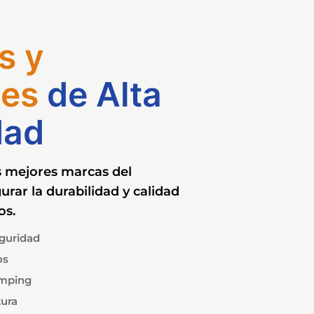
s y
es
de Alta
dad
s mejores marcas del
rar la durabilidad y calidad
os.
eguridad
os
mping
ura