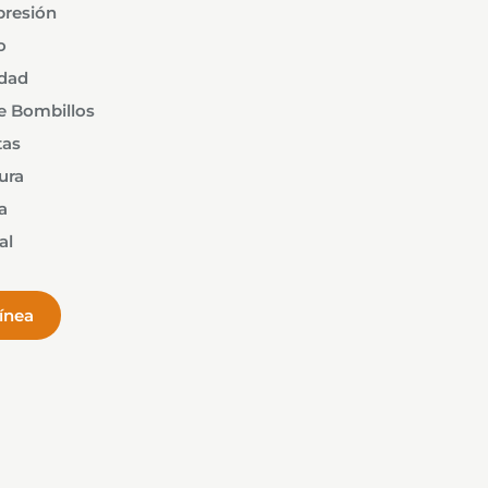
presión
o
idad
e Bombillos
tas
ura
a
al
línea