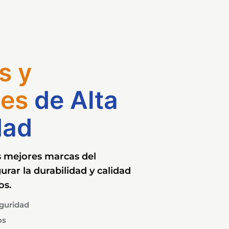
s y
es
de Alta
dad
s mejores marcas del
rar la durabilidad y calidad
os.
eguridad
os