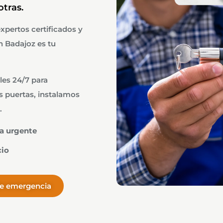
otras.
expertos certificados y
n Badajoz es tu
les 24/7 para
 puertas, instalamos
.
ia urgente
cio
de emergencia