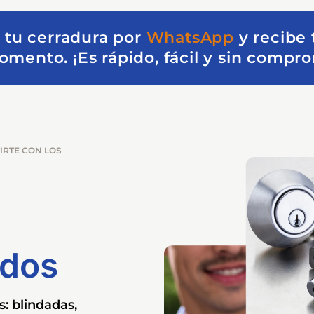
 tu cerradura por
WhatsApp
y recibe
mento. ¡Es rápido, fácil y sin compr
IRTE CON LOS
ados
: blindadas,