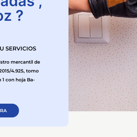
adas ,
oz ?
SU SERVICIOS
stro mercantil de
/2015/4.925, tomo
n 1 con hoja Ba-
ORA