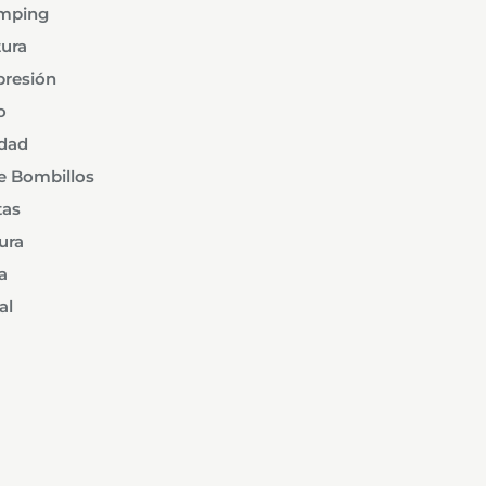
mping
ura
presión
o
idad
e Bombillos
tas
ura
a
al